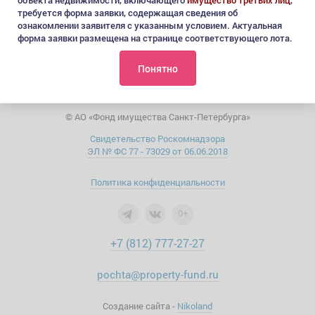
Начало приема заявок:
11.06.26
требуется форма заявки, содержащая сведения об
ознакомлении заявителя с указанным условием. Актуальная
Окончание приема заявок:
10.08.26
форма заявки размещена на странице соответствующего лота.
Понятно
© АО «Фонд имущества Санкт-Петербурга»
Свидетельство Роскомнадзора
ЭЛ № ФС 77 - 73029 от 06.06.2018
Политика конфиденциальности
0+
+7 (812) 777-27-27
pochta@property-fund.ru
Создание сайта -
Nikoland