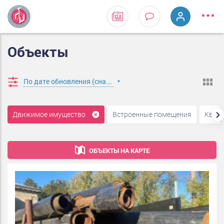
Объекты
По дате обновления (сначала новые)
Движимое имущество
Встроенные помещения
Квар
ОБЪЕКТЫ НА КАРТЕ