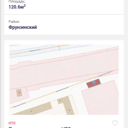
Площадь:
2
120.6м
Район:
Фрунзенский
НТО