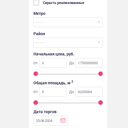
Скрыть реализованные
Метро
Район
Начальная цена, руб.
От
До
2
Общая площадь, м
От
До
Дата торгов