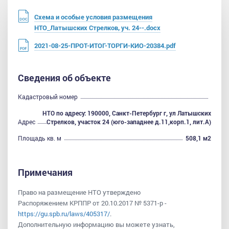
Схема и особые условия размещения
НТО_Латышских Стрелков, уч. 24--.docx
2021-08-25-ПРОТ-ИТОГ-ТОРГИ-КИО-20384.pdf
Сведения об объекте
Кадастровый номер
НТО по адресу: 190000, Санкт-Петербург г, ул Латышских
Адрес
Стрелков, участок 24 (юго-западнее д.11,корп.1, лит.А)
Площадь кв. м
508,1 м2
Примечания
Право на размещение НТО утверждено
Распоряжением КРППР от 20.10.2017 № 5371-р -
https://gu.spb.ru/laws/405317/
.
Дополнительную информацию вы можете узнать,