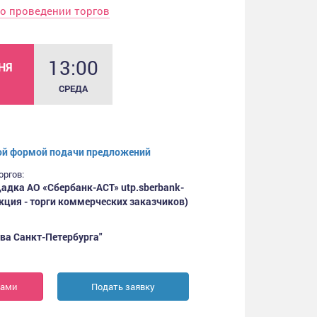
о проведении торгов
13:00
НЯ
СРЕДА
ой формой подачи предложений
оргов:
адка АО «Сбербанк-АСТ» utp.sberbank-
секция - торги коммерческих заказчиков)
ва Санкт-Петербурга"
нами
Подать заявку