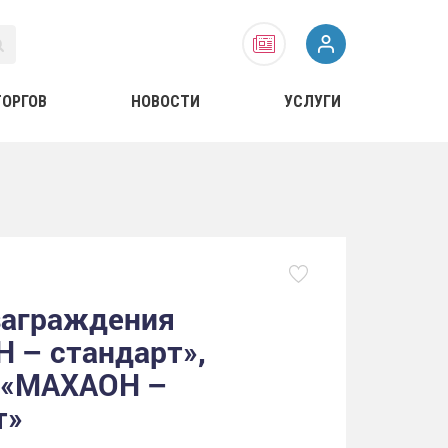
ТОРГОВ
НОВОСТИ
УСЛУГИ
заграждения
 – стандарт»,
 «МАХАОН –
т»