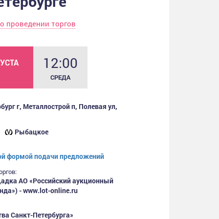
етербурге
о проведении торгов
12:00
ГУСТА
СРЕДА
бург г, Металлострой п, Полевая ул,
ий
Рыбацкое
ой формой подачи предложений
оргов:
адка АО «Российский аукционный
да») - www.lot-online.ru
ва Санкт-Петербурга»