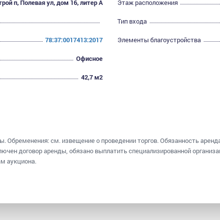
рой п, Полевая ул, дом 16, литер А
Этаж расположения
Тип входа
78:37:0017413:2017
Элементы благоустройства
Офисное
42,7 м2
ты. Обременения: см. извещение о проведении торгов. Обязанность арен
лючен договор аренды, обязано выплатить специализированной организ
ам аукциона.