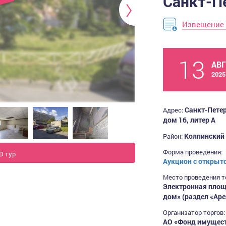
Санкт-П
Извещение 
13
АВ
2025
Санкт-Петер
Адрес:
дом 16, литер А
Колпинск
Район:
Форма проведения:
D тур
Аукцион с открыт
Место проведения т
Электронная площ
дом» (раздел «Арен
Организатор торгов:
АО «Фонд имущест