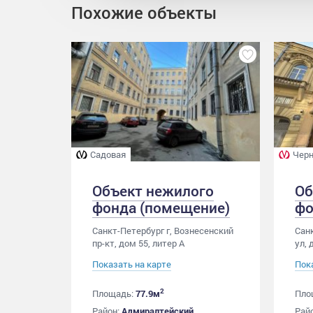
Похожие объекты
Садовая
Черн
Объект нежилого
Об
фонда (помещение)
фо
Санкт-Петербург г, Вознесенский
Санк
пр-кт, дом 55, литер А
ул, 
Показать на карте
Пок
2
Площадь:
77.9м
Пло
Район:
Адмиралтейский
Рай