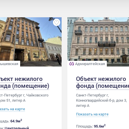
ышевская
Адмиралтейская
ъект нежилого
Объект нежилого
нда (помещение)
фонда (помещени
т-Петербург г, Чайковского
Санкт-Петербург г,
дом 51, литер А
Конногвардейский б-р, дом 3,
литер А
азать на карте
Показать на карте
2
щадь:
64.9м
2
Площадь:
95.6м
он:
Центральный