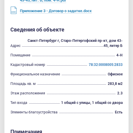
43-45, лит. Б, пом. 4-Н.pdf
Приложение 3 - Договор о задатке.docx
Сведения об объекте
Санкт-Петербург г, Старо-Петергофский пр-кт, дом 43-
Адрес
45, литер Б
Помещение
4-Н
Кадастровый номер
78:32:0008005:2833
Функциональное назначение
Офисное
Площадь кв. м
283,8 м2
Этаж расположения
2.3
Тип входа
1 общий с улицы, 1 общий со двора
Элементы благоустройства
Есть
Примечания